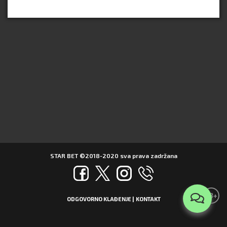
STAR BET ©2018-2020 sva prava zadržana
18+
ODGOVORNO KLAĐENJE |
KONTAKT