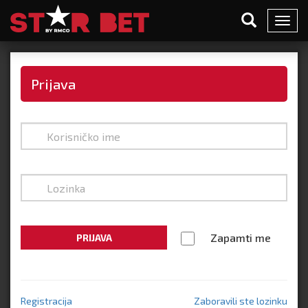
Toggl
navig
Prijava
Zapamti me
Registracija
Zaboravili ste lozinku