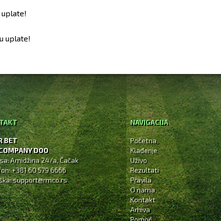
 uplate!
u uplate
!
TAKT
NAVIGACIJA
R BET
Početna
COMPANY DOO
Klađenje
sa: Amidžina 24/a, Čačak
Uživo
fon: +381 60 579 6666
Rezultati
ška: support@rmco.rs
Pravila
O nama
Kontakt
Arhiva
Pomoć