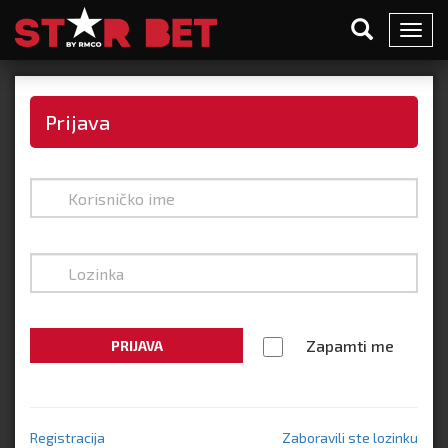
Toggl
navig
Prijava
Zapamti me
Registracija
Zaboravili ste lozinku