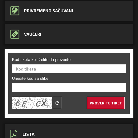
PRIVREMENO SAČUVANI
VAUČERI
Kod tiketa koji želite da proverite:
Unesite kod sa slike
PROVERITE TIKET
LISTA