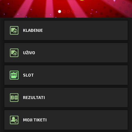
KLAĐENJE
UŽIVO
SLOT
REZULTATI
MOJI TIKETI