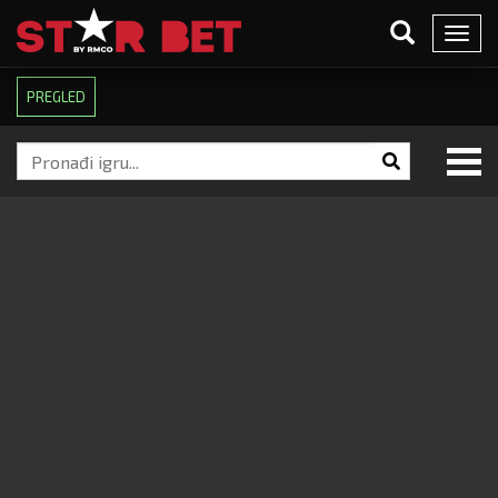
Toggl
navig
PREGLED